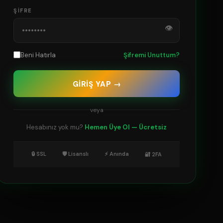
ŞIFRE
👁
Beni Hatırla
Şifremi Unuttum?
GİRİŞ YAP →
veya
Hesabınız yok mu?
Hemen Üye Ol — Ücretsiz
🔒 SSL
🛡️ Lisanslı
⚡ Anında
🔐 2FA