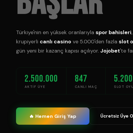
BAŞLAR
Türkiye'nin en yüksek oranlarıyla
spor bahisleri
krupiyerli
canlı casino
ve 5.000'den fazla
slot 
gün yeni bir kazanç kapısı açılıyor.
Jojobet
'te fa
2.500.000
847
5.200
AKTIF ÜYE
CANLI MAÇ
SLOT OY
🔥 Hemen Giriş Yap
Ücretsiz Üye O