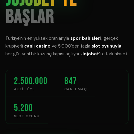
BAŞLAR
Türkiye'nin en yüksek oranlarıyla
spor bahisleri
, gerçek
krupiyerli
canlı casino
ve 5.000'den fazla
slot oyunuyla
her gün yeni bir kazanç kapısı açılıyor.
Jojobet
'te fark hisset.
2.500.000
847
AKTIF ÜYE
CANLI MAÇ
5.200
SLOT OYUNU