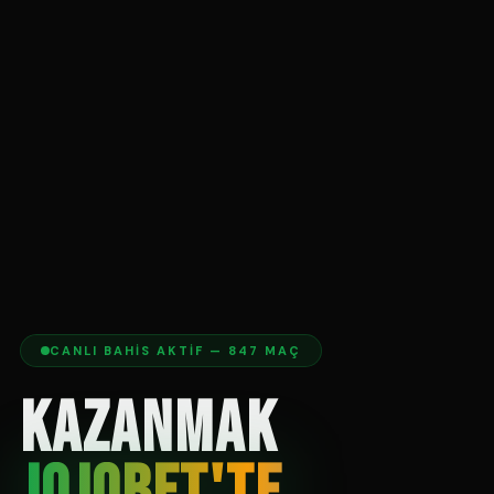
CANLI BAHIS AKTIF — 847 MAÇ
KAZANMAK
JOJOBET'TE