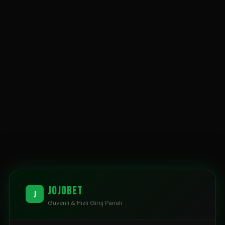
Jojobet
J
Güvenli & Hızlı Giriş Paneli