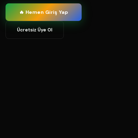
🔥 Hemen Giriş Yap
Ücretsiz Üye Ol