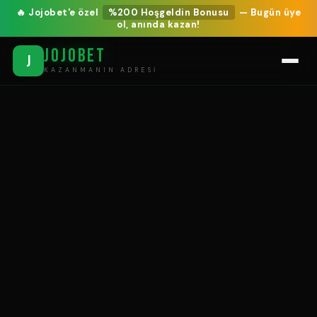
🔥 Jojobet'e özel
%200 Hoşgeldin Bonusu
— Bugün üye
ol, anında kazan!
Jojobet
J
KAZANMANIN ADRESI