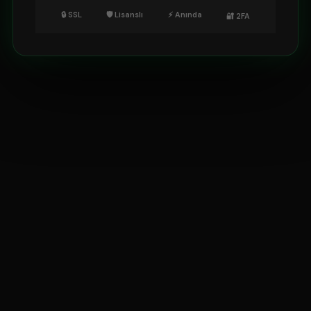
🔒 SSL
🛡️ Lisanslı
⚡ Anında
🔐 2FA