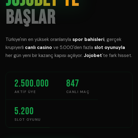
BAŞLAR
Türkiye'nin en yüksek oranlarıyla
spor bahisleri
, gerçek
krupiyerli
canlı casino
ve 5.000'den fazla
slot oyunuyla
her gün yeni bir kazanç kapısı açılıyor.
Jojobet
'te fark hisset.
2.500.000
847
AKTIF ÜYE
CANLI MAÇ
5.200
SLOT OYUNU