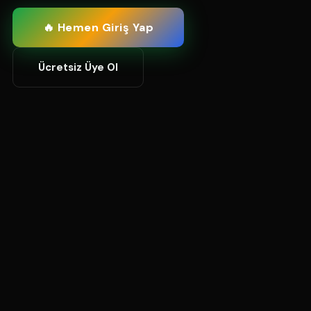
🔥 Hemen Giriş Yap
Ücretsiz Üye Ol