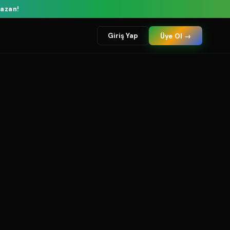
kazan!
Giriş Yap
Üye Ol →