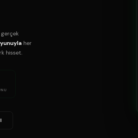
, gerçek
oyunuyla
her
rk hisset.
UNU
l