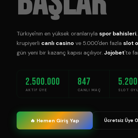
BAŞLAR
Türkiye'nin en yüksek oranlarıyla
spor bahisleri
krupiyerli
canlı casino
ve 5.000'den fazla
slot 
gün yeni bir kazanç kapısı açılıyor.
Jojobet
'te fa
2.500.000
847
5.200
AKTIF ÜYE
CANLI MAÇ
SLOT OY
🔥 Hemen Giriş Yap
Ücretsiz Üye O