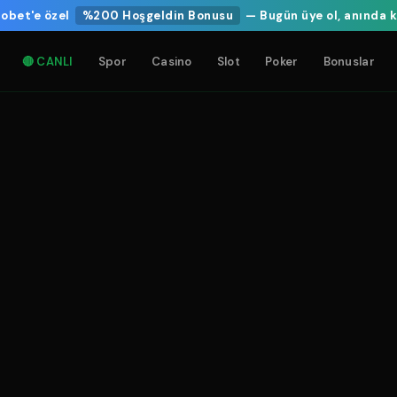
jobet'e özel
%200 Hoşgeldin Bonusu
— Bugün üye ol, anında 
🔴 CANLI
Spor
Casino
Slot
Poker
Bonuslar