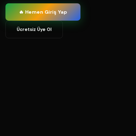
🔥 Hemen Giriş Yap
Ücretsiz Üye Ol