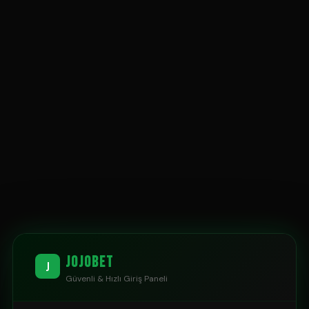
Jojobet
J
Güvenli & Hızlı Giriş Paneli