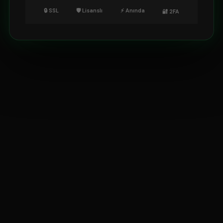
🔒 SSL
🛡️ Lisanslı
⚡ Anında
🔐 2FA