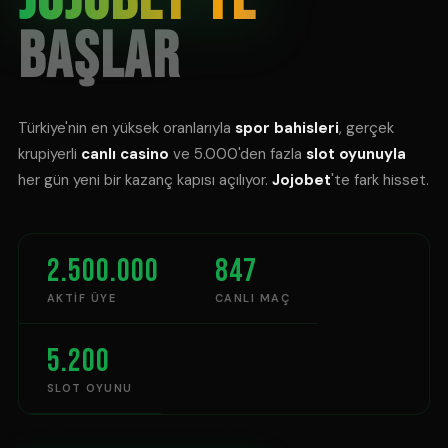
BAŞLAR
Türkiye'nin en yüksek oranlarıyla
spor bahisleri
, gerçek
krupiyerli
canlı casino
ve 5.000'den fazla
slot oyunuyla
her gün yeni bir kazanç kapısı açılıyor.
Jojobet
'te fark hisset.
2.500.000
847
AKTIF ÜYE
CANLI MAÇ
5.200
SLOT OYUNU