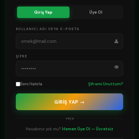
Giriş Yap
Üye Ol
KULLANICI ADI VEYA E-POSTA
👤
ŞIFRE
👁
Beni Hatırla
Şifremi Unuttum?
GİRİŞ YAP →
veya
Hesabınız yok mu?
Hemen Üye Ol — Ücretsiz