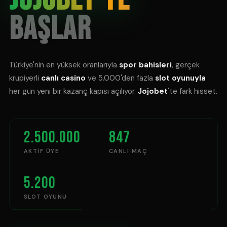
BAŞLAR
Türkiye'nin en yüksek oranlarıyla
spor bahisleri
, gerçek
krupiyerli
canlı casino
ve 5.000'den fazla
slot oyunuyla
her gün yeni bir kazanç kapısı açılıyor.
Jojobet
'te fark hisset.
2.500.000
847
AKTIF ÜYE
CANLI MAÇ
5.200
SLOT OYUNU