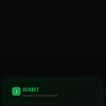
Jojobet
J
Güvenli & Hızlı Giriş Paneli