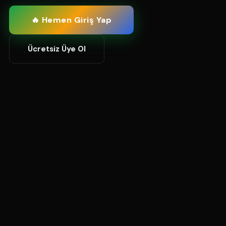
🔥 Hemen Giriş Yap
Ücretsiz Üye Ol