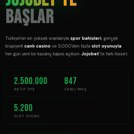
BAŞLAR
Türkiye'nin en yüksek oranlarıyla
spor bahisleri
, gerçek
krupiyerli
canlı casino
ve 5.000'den fazla
slot oyunuyla
her gün yeni bir kazanç kapısı açılıyor.
Jojobet
'te fark hisset.
2.500.000
847
AKTIF ÜYE
CANLI MAÇ
5.200
SLOT OYUNU