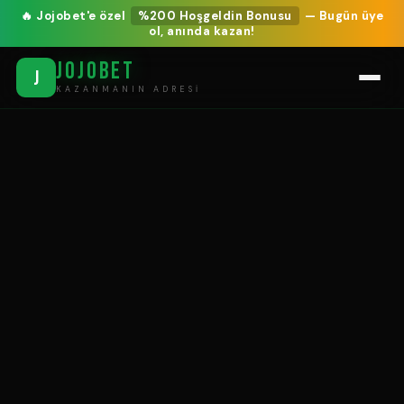
🔥 Jojobet'e özel
%200 Hoşgeldin Bonusu
— Bugün üye
ol, anında kazan!
Jojobet
J
KAZANMANIN ADRESI