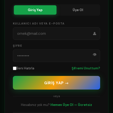
Giriş Yap
Üye Ol
KULLANICI ADI VEYA E-POSTA
👤
ŞIFRE
👁
Beni Hatırla
Şifremi Unuttum?
GİRİŞ YAP →
veya
Hesabınız yok mu?
Hemen Üye Ol — Ücretsiz