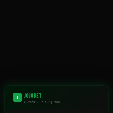
Jojobet
J
Güvenli & Hızlı Giriş Paneli